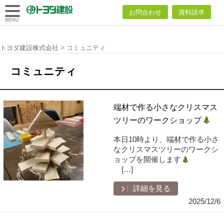
トヨダ建設
お問合わせ
資料請求
株式会社
MENU
トヨダ建設株式会社
>
コミュニティ
コミュニティ
端材で作る小さなクリスマス
ツリーのワークショップ
本日10時より、端材で作る小さ
なクリスマスツリーのワークシ
ョップを開催します
[…]
詳細を見る
2025/12/6