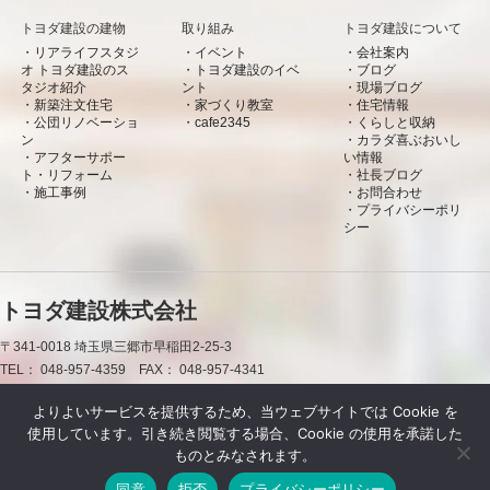
トヨダ建設の建物
取り組み
トヨダ建設について
リアライフスタジ
イベント
会社案内
オ トヨダ建設のス
トヨダ建設のイベ
ブログ
タジオ紹介
ント
現場ブログ
新築注文住宅
家づくり教室
住宅情報
公団リノベーショ
cafe2345
くらしと収納
ン
カラダ喜ぶおいし
アフターサポー
い情報
ト・リフォーム
社長ブログ
施工事例
お問合わせ
プライバシーポリ
シー
トヨダ建設株式会社
〒341-0018
埼玉県三郷市早稲田2-25-3
TEL：
048-957-4359
FAX：
048-957-4341
0120-50-7660
よりよいサービスを提供するため、当ウェブサイトでは Cookie を
使用しています。引き続き閲覧する場合、Cookie の使用を承諾した
お問合わせ
資料請求
LINE
LINE
ものとみなされます。
同意
拒否
プライバシーポリシー