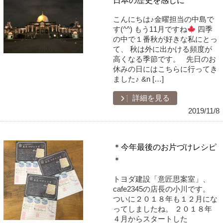
こんにちは♪金曜担当の中島で
す(^^) もう11月ですね
四季
の中で１番秋が好きな私にとっ
て、 秋は外に出かける頻度が
高くなる季節です。 先日のお
休みの日にはこちらに行ってき
ました♪ &n […]
詳細を見る
2019/11/8
＊今年最後のお片づけレシピ
＊
トヨダ建設「意匠思案室」、
cafe2345の店長の小川です。
ついに２０１８年も１２月にな
ってしましたね。 ２０１８年
４月からスタートした