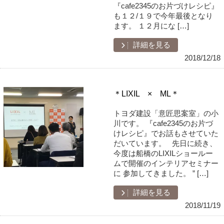
『cafe2345のお片づけレシピ』
も１２/１９で今年最後となり
ます。 １２月にな […]
詳細を見る
2018/12/18
＊LIXIL × ML＊
トヨダ建設「意匠思案室」の小
川です。 『cafe2345のお片づ
けレシピ』でお話もさせていた
だいています。 先日に続き、
今度は船橋のLIXILショールー
ムで開催のインテリアセミナー
に 参加してきました。 ” […]
詳細を見る
2018/11/19