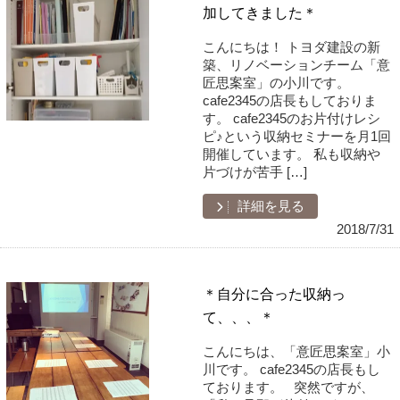
加してきました＊
こんにちは！ トヨダ建設の新
築、リノベーションチーム「意
匠思案室」の小川です。
cafe2345の店長もしておりま
す。 cafe2345のお片付けレシ
ピ♪という収納セミナーを月1回
開催しています。 私も収納や
片づけが苦手 […]
詳細を見る
2018/7/31
＊自分に合った収納っ
て、、、＊
こんにちは、「意匠思案室」小
川です。 cafe2345の店長もし
ております。 突然ですが、