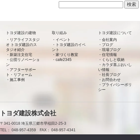
検索:
トヨダ建設の建物
取り組み
トヨダ建設について
リアライフスタジ
イベント
会社案内
オ トヨダ建設のス
トヨダ建設のイベ
ブログ
タジオ紹介
ント
現場ブログ
新築注文住宅
家づくり教室
住宅情報
公団リノベーショ
cafe2345
くらしと収納
ン
カラダ喜ぶおいし
アフターサポー
い情報
ト・リフォーム
社長ブログ
施工事例
お問合わせ
プライバシーポリ
シー
トヨダ建設株式会社
〒341-0018
埼玉県三郷市早稲田2-25-3
TEL：
048-957-4359
FAX：
048-957-4341