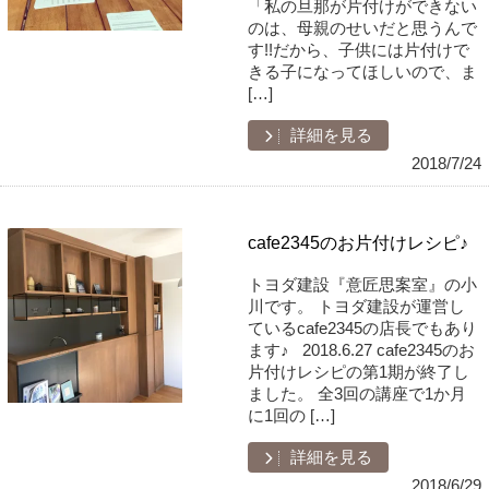
「私の旦那が片付けができない
のは、母親のせいだと思うんで
す!!だから、子供には片付けで
きる子になってほしいので、ま
[…]
詳細を見る
2018/7/24
cafe2345のお片付けレシピ♪
トヨダ建設『意匠思案室』の小
川です。 トヨダ建設が運営し
ているcafe2345の店長でもあり
ます♪ 2018.6.27 cafe2345のお
片付けレシピの第1期が終了し
ました。 全3回の講座で1か月
に1回の […]
詳細を見る
2018/6/29