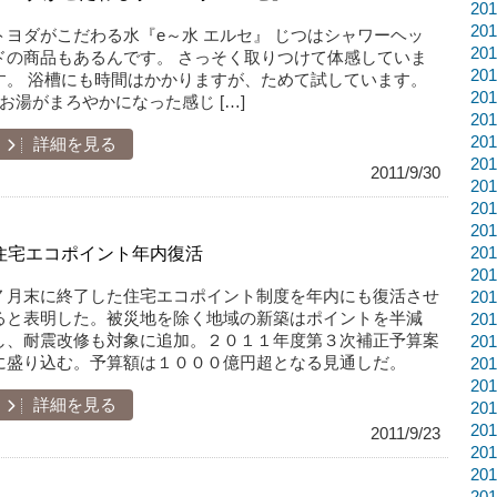
20
20
トヨダがこだわる水『e～水 エルセ』 じつはシャワーヘッ
20
ドの商品もあるんです。 さっそく取りつけて体感していま
20
す。 浴槽にも時間はかかりますが、ためて試しています。
20
お湯がまろやかになった感じ […]
20
20
詳細を見る
20
2011/9/30
20
20
20
住宅エコポイント年内復活
20
20
７月末に終了した住宅エコポイント制度を年内にも復活させ
20
ると表明した。被災地を除く地域の新築はポイントを半減
20
し、耐震改修も対象に追加。２０１１年度第３次補正予算案
20
に盛り込む。予算額は１０００億円超となる見通しだ。
20
20
詳細を見る
20
20
2011/9/23
20
20
20