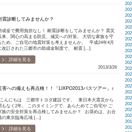
20
20
20
耐震診断してみませんか？
20
20
助成金で費用負担なし！ 耐震診断をしてみませんか？ 震災
20
以来、関心の高まる防災、減災への対策。 大切な家族を守
20
るため、ご自宅の地震対策も考えませんか。 平成24年4月
20
に改訂された三郷市の助成金制度で、 耐震 […]
20
20
詳細を見る
20
2013/3/26
20
20
20
20
災害への備えも再点検！！「LIXPO2013バスツアー」♪
20
20
こんにちは 三郷市トヨダ建設です。 東日本大震災から
20
間もなく2年。 このタイミングで、あらためてご自宅や ご
20
家族の安全対策を再点検してみませんか？ お奨めは、お台
20
場の東京臨海広域 […]
20
20
詳細を見る