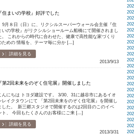
20
20
『住まいの学校』好評でした
20
20
9月８日（日）に、リクシルスーパーウォール会主催『住
20
まいの学校』がリクシルショールーム船橋にて開催されまし
20
た。 これからの時代に合わせた、健康で高性能な家づくり
20
のための 情報を、テーマ毎に分か […]
20
20
詳細を見る
20
2013/9/13
20
20
20
『第2回未来をのぞく住宅展』開催しました
20
20
こんにちは トヨダ建設です。 3/30、31に越谷市にあるイオ
20
ンレイクタウンにて 「第2回未来をのぞく住宅展』を開催し
20
ました。 新三郷スタジオで開催するのは2回目のこのイベ
20
ント、 今回もたくさんのお客様にご来 […]
20
20
詳細を見る
20
20
2013/3/31