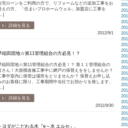
住宅ローンをご利用の方で、リフォームなどの追加工事をお
20
考えの方、 「住まいプロホームウェル」加盟店に工事を
20
…]
20
20
詳細を見る
20
2012/9/1
20
20
20
20
早稲田団地☆第11管理組合の方必見！？
20
20
早稲田団地☆第11管理組合の方必見！？ 第１１管理組合の
20
皆さん！大規模改修工事中に網戸の張替えををしませんか？
20
工事中室内に保管は場所をとりませんか？ 張替えお申し込
20
みのお客様に限り、工事期間中当社でお預かりを致します。
20
…]
20
20
詳細を見る
20
2011/9/30
20
20
20
20
トヨダがこだわる水『e～水 エルセ』.