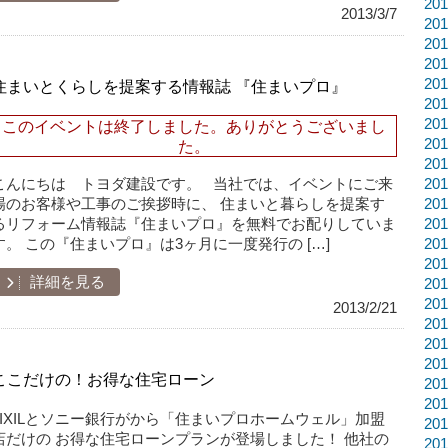
20
2013/3/7
20
20
20
20
住まいとくらしを提案する情報誌 『住まいプロ』
20
20
このイベントは終了しました。ありがとうございまし
20
た。
20
こんにちは トヨダ建設です。 当社では、イベントにご来
20
場のお客様や工事のご挨拶時に、 住まいと暮らしを提案す
20
るリフォーム情報誌『住まいプロ』を無料でお配りしていま
20
す。 この『住まいプロ』は3ヶ月に一度発行の […]
20
20
詳細を見る
20
20
2013/2/21
20
20
20
ここだけの！お得な住宅ローン
20
20
LIXILとソニー銀行がから「住まいプロホームウェル」加盟
20
店だけの お得な住宅ローンプランが登場しました！ 他社の
20