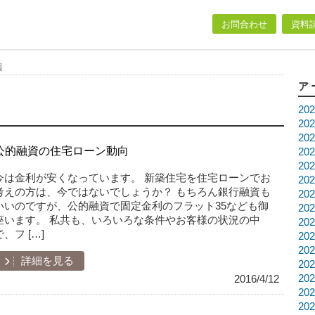
お問合わせ
資料
報
ア
20
20
20
公的融資の住宅ローン動向
20
20
今は金利が安くなっています。 新築住宅を住宅ローンでお
20
考えの方は、今ではないでしょうか？ もちろん銀行融資も
20
いいのですが、公的融資で固定金利のフラット35なども御
20
座います。 私共も、いろいろな条件やお客様の状況の中
20
で、フ […]
20
20
詳細を見る
20
20
2016/4/12
20
20