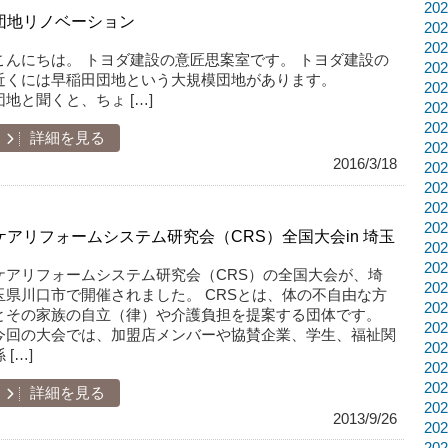
20
団地リノベーション
20
20
こんにちは。 トヨダ建設の意匠思案室です。 トヨダ建設の
20
近くには早稲田団地という大規模団地があります。
20
団地と聞くと、ちょ […]
20
20
詳細を見る
20
2016/3/18
20
20
20
20
ケアリフォームシステム研究会（CRS）全国大会in 埼玉
20
20
ケアリフォームシステム研究会（CRS）の全国大会が、埼
20
玉県川口市で開催されました。 CRSとは、体の不自由な方
20
とその家族の自立（律）や介護負担を提案する団体です。
20
今回の大会では、加盟店メンバーや協賛企業、学生、福祉関
20
 […]
20
20
詳細を見る
20
2013/9/26
20
20