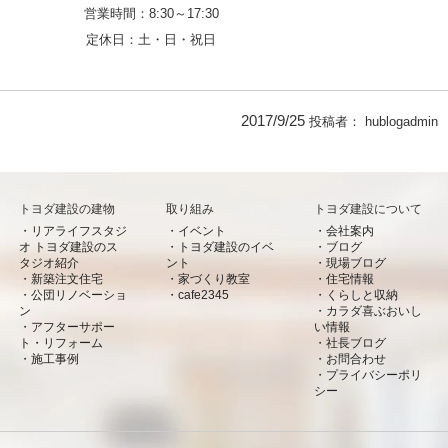
営業時間：
8:30～17:30
定休日：
土・日・祝日
2017/9/25
投稿者：
hublogadmin
トヨダ建設の建物
取り組み
トヨダ建設について
リアライフスタジ
イベント
会社案内
オ トヨダ建設のス
トヨダ建設のイベ
ブログ
タジオ紹介
ント
現場ブログ
新築注文住宅
家づくり教室
住宅情報
公団リノベーショ
cafe2345
くらしと収納
ン
カラダ喜ぶおいし
アフターサポー
い情報
ト・リフォーム
社長ブログ
施工事例
お問合わせ
プライバシーポリ
シー