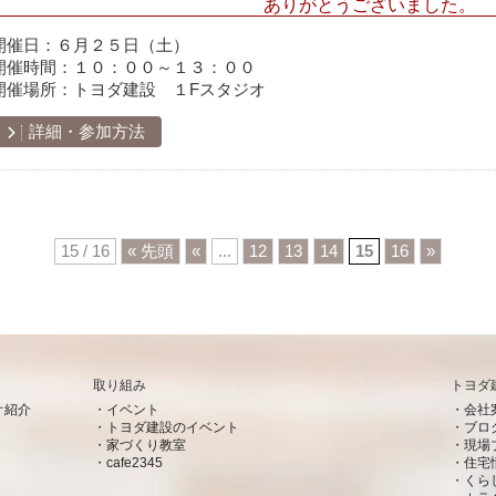
ありがとうございました。
開催日：
６月２５日（土）
開催時間：
１０：００～１３：００
開催場所：
トヨダ建設 １Fスタジオ
詳細・参加方法
15 / 16
« 先頭
«
...
12
13
14
15
16
»
取り組み
トヨダ
オ紹介
イベント
会社
トヨダ建設のイベント
ブロ
家づくり教室
現場
cafe2345
住宅
くら