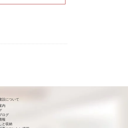
建設について
案内
グ
ブログ
情報
しと収納