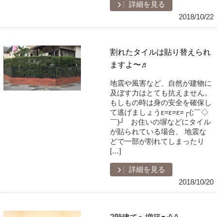
詳細を見る
2018/10/22
割れたタイルは貼り替えられ
ますよ〜♬
地震や風害など、自然が建物に
及ぼす力はとても抗えません。
もしもの時は身の安全を確保し
て逃げましょうε=ε=ε=┌(;￣◇
￣)┘ お住いの塀などにタイル
が貼られている場合、 地震な
どで一部が割れてしまったり
[…]
詳細を見る
2018/10/20
2階建てへ増築〜^ ^