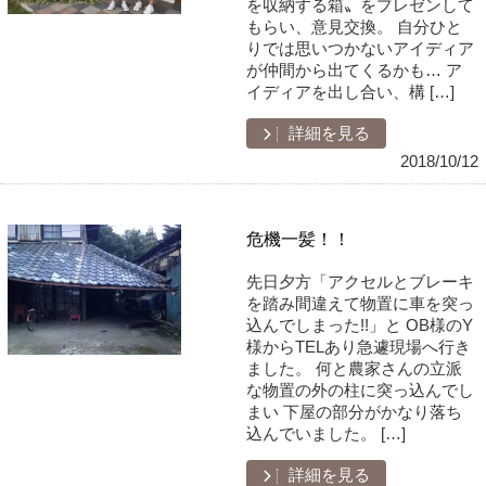
を収納する箱〟をプレゼンして
もらい、意見交換。 自分ひと
りでは思いつかないアイディア
が仲間から出てくるかも… ア
イディアを出し合い、構 […]
詳細を見る
2018/10/12
危機一髪！！
先日夕方「アクセルとブレーキ
を踏み間違えて物置に車を突っ
込んでしまった!!」と OB様のY
様からTELあり急遽現場へ行き
ました。 何と農家さんの立派
な物置の外の柱に突っ込んでし
まい 下屋の部分がかなり落ち
込んでいました。 […]
詳細を見る