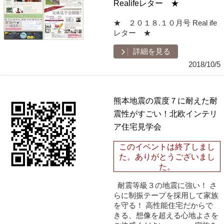
Realifeレター ★
★ ２０１８.１０月号 Real ife
レター ★
詳細を見る
2018/10/5
熊本地震の震度７に耐えた耐
震性がすごい！北欧インテリ
ア住宅見学会
このイベントは終了しまし
た。ありがとうございまし
た。
耐震等級３の地震に強い！ さ
らに制振テープを採用して家族
を守る！ 高性能住宅だからで
きる、想像を超える心地よさを