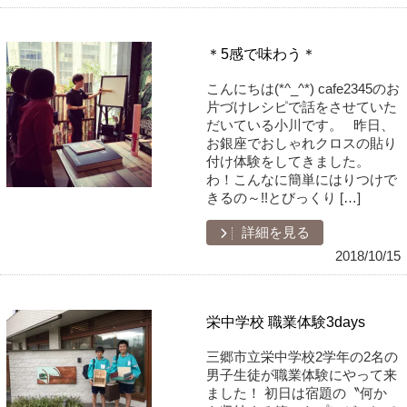
＊5感で味わう＊
こんにちは(*^_^*) cafe2345のお
片づけレシピで話をさせていた
だいている小川です。 昨日、
お銀座でおしゃれクロスの貼り
付け体験をしてきました。
わ！こんなに簡単にはりつけで
きるの～!!とびっくり […]
詳細を見る
2018/10/15
栄中学校 職業体験3days
三郷市立栄中学校2学年の2名の
男子生徒が職業体験にやって来
ました！ 初日は宿題の〝何か