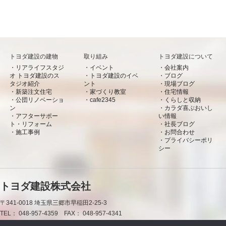
トヨダ建設の建物
取り組み
トヨダ建設について
リアライフスタジ
イベント
会社案内
オ トヨダ建設のス
トヨダ建設のイベ
ブログ
タジオ紹介
ント
現場ブログ
新築注文住宅
家づくり教室
住宅情報
公団リノベーショ
cafe2345
くらしと収納
ン
カラダ喜ぶおいし
アフターサポー
い情報
ト・リフォーム
社長ブログ
施工事例
お問合わせ
プライバシーポリ
シー
トヨダ建設株式会社
〒341-0018
埼玉県三郷市早稲田2-25-3
TEL：
048-957-4359
FAX：
048-957-4341