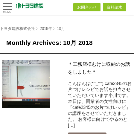
トヨダ建設
お問合わせ
資料請求
株式会社
MENU
トヨダ建設株式会社
>
2018年
>
10月
Monthly Archives:
10月 2018
＊工務店様むけに収納のお話
をしました＊
こんばんは(*^_^*) cafe2345のお
片づけレシピでお話を担当させ
ていただいています小川です。
本日は、同業者の女性向けに
『cafe2345のお片づけレシピ』
の講座をさせていただきまし
た。 お客様に向けてやるのと
[…]