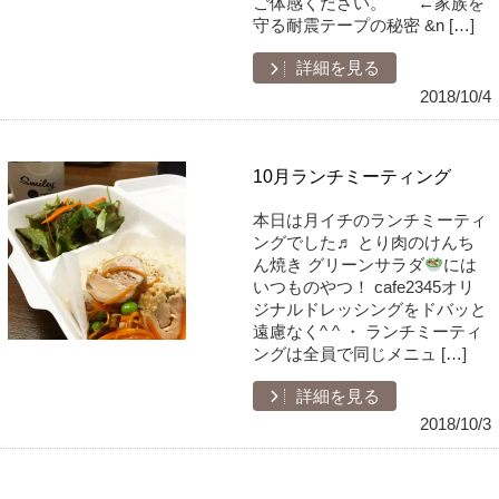
ご体感ください。 ←家族を
守る耐震テープの秘密 &n […]
詳細を見る
2018/10/4
10月ランチミーティング
本日は月イチのランチミーティ
ングでした♬ とり肉のけんち
ん焼き グリーンサラダ
には
いつものやつ！ cafe2345オリ
ジナルドレッシングをドバッと
遠慮なく^ ^ ・ ランチミーティ
ングは全員で同じメニュ […]
詳細を見る
2018/10/3