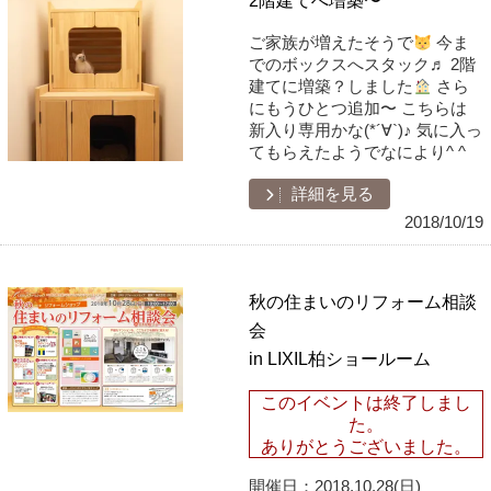
ご家族が増えたそうで
今ま
でのボックスへスタック♬ 2階
建てに増築？しました
さら
にもうひとつ追加〜 こちらは
新入り専用かな(*´∀`)♪ 気に入っ
てもらえたようでなにより^ ^
詳細を見る
2018/10/19
秋の住まいのリフォーム相談
会
in LIXIL柏ショールーム
このイベントは終了しまし
た。
ありがとうございました。
開催日：
2018.10.28(日)