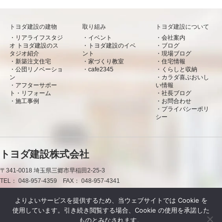
トヨダ建設の建物
取り組み
トヨダ建設について
リアライフスタジ
イベント
会社案内
オ トヨダ建設のス
トヨダ建設のイベ
ブログ
タジオ紹介
ント
現場ブログ
新築注文住宅
家づくり教室
住宅情報
公団リノベーショ
cafe2345
くらしと収納
ン
カラダ喜ぶおいし
アフターサポー
い情報
ト・リフォーム
社長ブログ
施工事例
お問合わせ
プライバシーポリ
シー
トヨダ建設株式会社
〒341-0018
埼玉県三郷市早稲田2-25-3
TEL：
048-957-4359
FAX：
048-957-4341
0120-50-7660
よりよいサービスを提供するため、当ウェブサイトでは Cookie を
使用しています。引き続き閲覧する場合、Cookie の使用を承諾した
お問合わせ
資料請求
LINE
ものとみなされます。