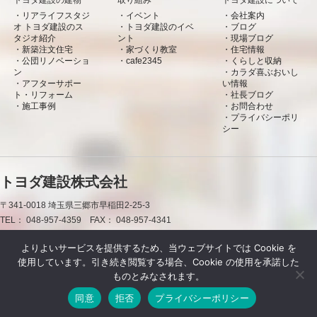
リアライフスタジ
イベント
会社案内
オ トヨダ建設のス
トヨダ建設のイベ
ブログ
タジオ紹介
ント
現場ブログ
新築注文住宅
家づくり教室
住宅情報
公団リノベーショ
cafe2345
くらしと収納
ン
カラダ喜ぶおいし
アフターサポー
い情報
ト・リフォーム
社長ブログ
施工事例
お問合わせ
プライバシーポリ
シー
トヨダ建設株式会社
〒341-0018
埼玉県三郷市早稲田2-25-3
TEL：
048-957-4359
FAX：
048-957-4341
0120-50-7660
よりよいサービスを提供するため、当ウェブサイトでは Cookie を
使用しています。引き続き閲覧する場合、Cookie の使用を承諾した
お問合わせ
資料請求
LINE
ものとみなされます。
同意
拒否
プライバシーポリシー
Powered by DJCOM Inc.
Copyright © トヨダ建設株式会社 All rights resereved.