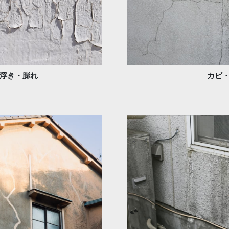
浮き・膨れ
カビ