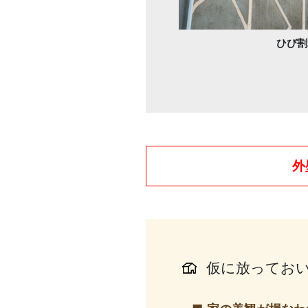
ひび割
外
仮に放ってお