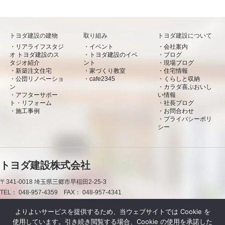
トヨダ建設の建物
取り組み
トヨダ建設について
リアライフスタジ
イベント
会社案内
オ トヨダ建設のス
トヨダ建設のイベ
ブログ
タジオ紹介
ント
現場ブログ
新築注文住宅
家づくり教室
住宅情報
公団リノベーショ
cafe2345
くらしと収納
ン
カラダ喜ぶおいし
アフターサポー
い情報
ト・リフォーム
社長ブログ
施工事例
お問合わせ
プライバシーポリ
シー
トヨダ建設株式会社
〒341-0018
埼玉県三郷市早稲田2-25-3
TEL：
048-957-4359
FAX：
048-957-4341
0120-50-7660
よりよいサービスを提供するため、当ウェブサイトでは Cookie を
使用しています。引き続き閲覧する場合、Cookie の使用を承諾した
お問合わせ
資料請求