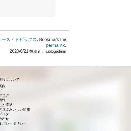
ュース・トピックス
. Bookmark the
permalink
.
2020/6/21
投稿者：
hublogadmin
建設について
案内
グ
ブログ
情報
しと収納
ダ喜ぶおいしい情報
ブログ
合わせ
イバシーポリシー