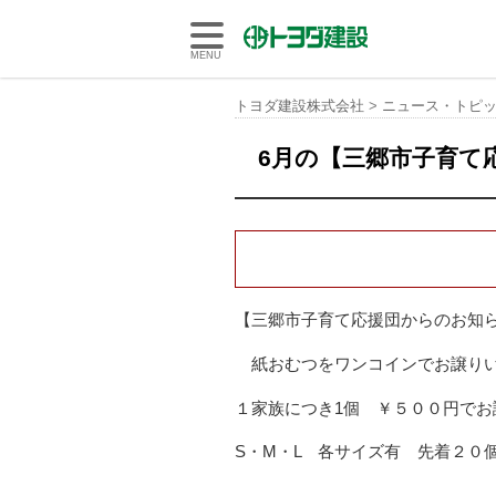
トヨダ建設株式会社
MENU
トヨダ建設株式会社
>
ニュース・トピ
6月の【三郷市子育て
【三郷市子育て応援団からのお知
紙おむつをワンコインでお譲り
１家族につき1個 ￥５００円でお
S・M・L 各サイズ有 先着２０