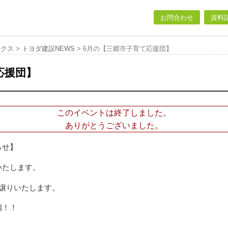
お問合わせ
資料
ックス
>
トヨダ建設NEWS
>
6月の【三郷市子育て応援団】
応援団】
このイベントは終了しました。
ありがとうございました。
らせ】
いたします。
譲りいたします。
個！！