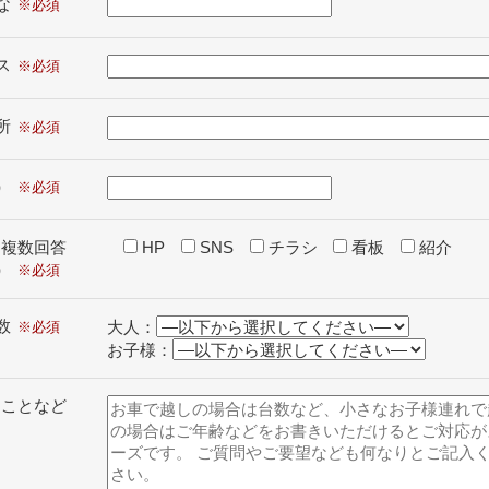
な
ス
所
）
（複数回答
HP
SNS
チラシ
看板
紹介
）
数
大人：
お子様：
ることなど