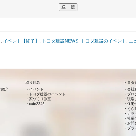
ト
,
イベント【終了】
,
トヨダ建設NEWS
,
トヨダ建設のイベント
,
ニ
取り組み
トヨダ
オ紹介
イベント
会社
トヨダ建設のイベント
ブロ
家づくり教室
現場
cafe2345
住宅
くら
カラ
社長
お問
プラ