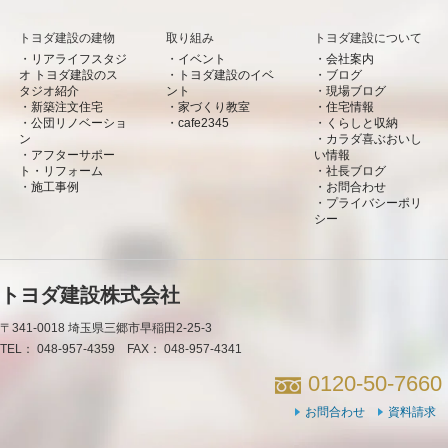
トヨダ建設の建物
取り組み
トヨダ建設について
リアライフスタジ
イベント
会社案内
オ トヨダ建設のス
トヨダ建設のイベ
ブログ
タジオ紹介
ント
現場ブログ
新築注文住宅
家づくり教室
住宅情報
公団リノベーショ
cafe2345
くらしと収納
ン
カラダ喜ぶおいし
アフターサポー
い情報
ト・リフォーム
社長ブログ
施工事例
お問合わせ
プライバシーポリ
シー
トヨダ建設株式会社
〒341-0018
埼玉県三郷市早稲田2-25-3
TEL：
048-957-4359
FAX：
048-957-4341
0120-50-7660
お問合わせ
資料請求