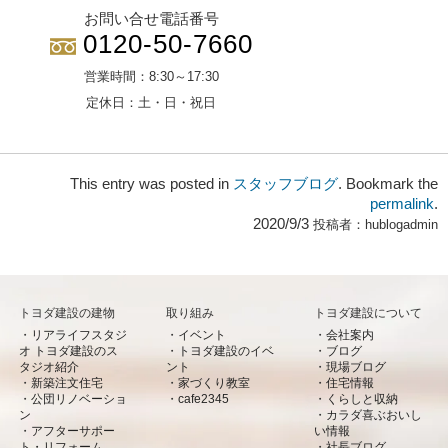
お問い合せ電話番号
0120-50-7660
営業時間：
8:30～17:30
定休日：
土・日・祝日
This entry was posted in
スタッフブログ
. Bookmark the
permalink
.
2020/9/3
投稿者：
hublogadmin
トヨダ建設の建物
取り組み
トヨダ建設について
リアライフスタジ
イベント
会社案内
オ トヨダ建設のス
トヨダ建設のイベ
ブログ
タジオ紹介
ント
現場ブログ
新築注文住宅
家づくり教室
住宅情報
公団リノベーショ
cafe2345
くらしと収納
ン
カラダ喜ぶおいし
アフターサポー
い情報
ト・リフォーム
社長ブログ