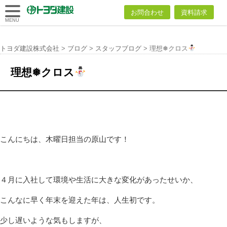
トヨダ建設
お問合わせ
資料請求
株式会社
MENU
トヨダ建設株式会社
>
ブログ
>
スタッフブログ
>
理想❅クロス
理想❅クロス
こんにちは、木曜日担当の原山です！
４月に入社して環境や生活に大きな変化があったせいか、
こんなに早く年末を迎えた年は、人生初です。
少し遅いような気もしますが、