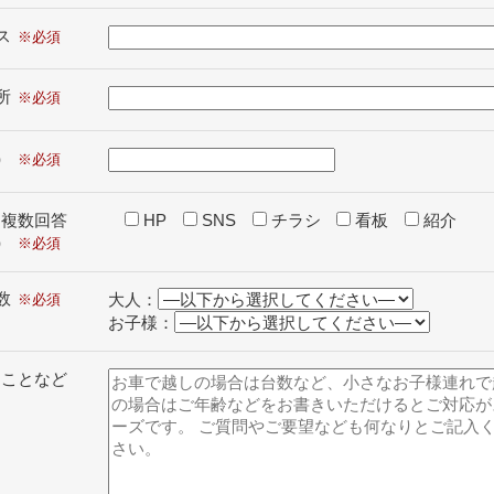
ス
所
）
（複数回答
HP
SNS
チラシ
看板
紹介
）
数
大人：
お子様：
ることなど