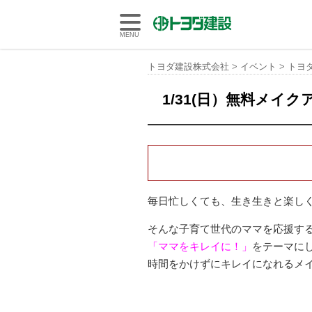
トヨダ建設株式会社
MENU
トヨダ建設株式会社
>
イベント
>
トヨ
1/31(日）無料メイ
毎日忙しくても、生き生きと楽し
そんな子育て世代のママを応援す
「ママをキレイに！」
をテーマに
時間をかけずにキレイになれるメ