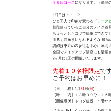
全６回コース
になります。（単発
4回目は・・・？
ひと工夫で印象が変わる
「チーク
普段使っているご自分のメイク道
ちょっとしたコツで簡単にできて
明るく前向きになれるような 魔法
講師は東京の表参道を中心に年間
全国でメイクアップ講座にも活躍
2ヶ月に1回の開催いたします。
先着１０名様限定
で
ご予約はお早めに！
【日 程】1月
31
日(
日
)
【時 間】１３時３０分～１５
【開催場所】トヨダ建設 １階stu