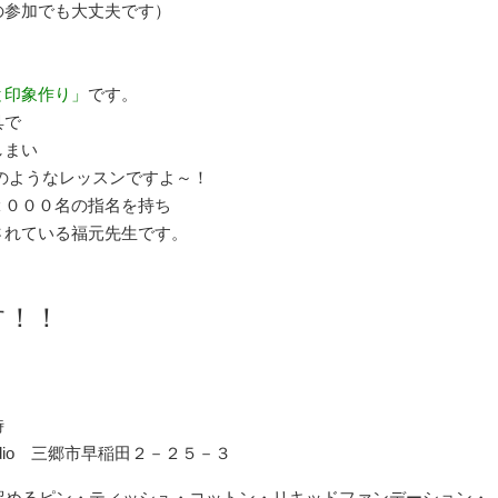
の参加でも大丈夫です）
と印象作り」
です。
具で
しまい
のようなレッスンですよ～！
２０００名の指名を持ち
されている福元先生です。
す！！
時
dio 三郷市早稲田２－２５－３