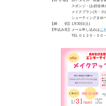
【持 ち 物】 白いタオル・前髪
スポンジ・(お顔全体が写る
メイクブラシ(大・小)、ア
シューティングまゆペン・ス
【締 切】1月30日(土)
【申込み先】メール申し込みは
こ
TEL ０１２０－５０－