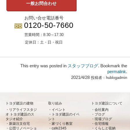
一般お問合わせ
お問い合せ電話番号
0120-50-7660
営業時間：
8:30～17:30
定休日：
土・日・祝日
This entry was posted in
スタッフブログ
. Bookmark the
permalink
.
2021/4/28
投稿者：
hublogadmin
トヨダ建設の建物
取り組み
トヨダ建設について
リアライフスタジ
イベント
会社案内
オ トヨダ建設のス
トヨダ建設のイベ
ブログ
タジオ紹介
ント
現場ブログ
新築注文住宅
家づくり教室
住宅情報
公団リノベーショ
cafe2345
くらしと収納