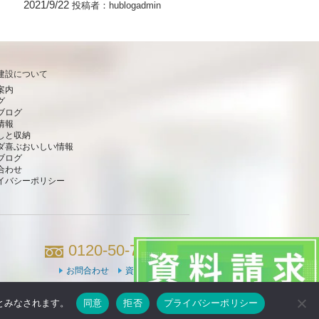
2021/9/22
投稿者：
hublogadmin
建設について
案内
グ
ブログ
情報
しと収納
ダ喜ぶおいしい情報
ブログ
合わせ
イバシーポリシー
0120-50-7660
お問合わせ
資料請求
のとみなされます。
同意
拒否
プライバシーポリシー
Powered by DJCOM Inc.