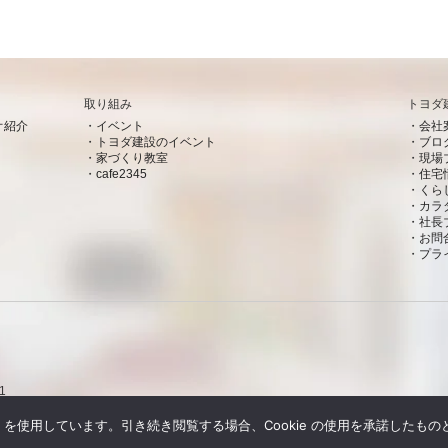
取り組み
トヨダ
オ紹介
イベント
会社
トヨダ建設のイベント
ブロ
家づくり教室
現場
cafe2345
住宅
くら
カラ
社長
お問
プラ
1
e を使用しています。引き続き閲覧する場合、Cookie の使用を承諾したも
Copyright © トヨダ建設株式会社 All rights resereved.