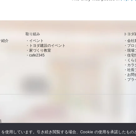
取り組み
トヨダ
オ紹介
イベント
会社
トヨダ建設のイベント
ブロ
家づくり教室
現場
cafe2345
住宅
くら
カラ
社長
お問
プラ
1
e を使用しています。引き続き閲覧する場合、Cookie の使用を承諾したも