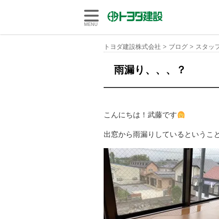
トヨダ建設株式会社
MENU
トヨダ建設株式会社
>
ブログ
>
スタッ
雨漏り、、、？
こんにちは！武藤です
出窓から雨漏りしているというこ