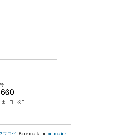
号
7660
：
土・日・祝日
フブログ
. Bookmark the
permalink
.