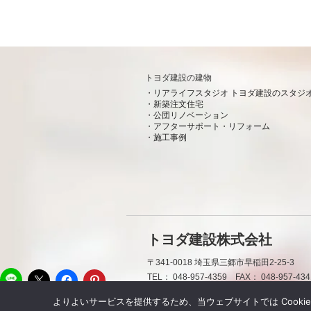
トヨダ建設の建物
リアライフスタジオ トヨダ建設のスタジ
新築注文住宅
公団リノベーション
アフターサポート・リフォーム
施工事例
トヨダ建設株式会社
〒341-0018
埼玉県三郷市早稲田2-25-3
LINE
TEL：
048-957-4359
FAX：
048-957-434
よりよいサービスを提供するため、当ウェブサイトでは Cooki