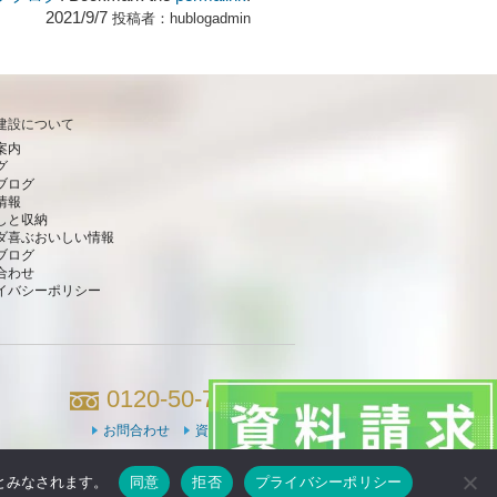
2021/9/7
投稿者：
hublogadmin
建設について
案内
グ
ブログ
情報
しと収納
ダ喜ぶおいしい情報
ブログ
合わせ
イバシーポリシー
0120-50-7660
お問合わせ
資料請求
のとみなされます。
同意
拒否
プライバシーポリシー
Powered by DJCOM Inc.