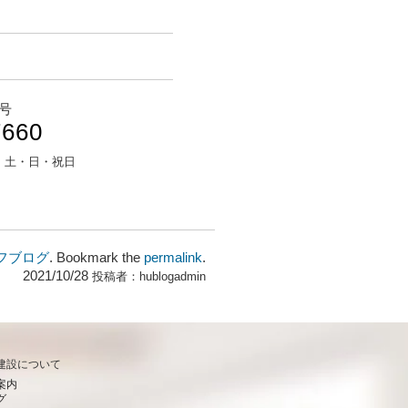
号
7660
：
土・日・祝日
フブログ
. Bookmark the
permalink
.
2021/10/28
投稿者：
hublogadmin
建設について
案内
グ