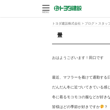
トヨダ建設株式会社
MENU
トヨダ建設株式会社
>
ブログ
>
スタッ
畳
おはようございます！田口です
最近、マフラーを着けて通勤する
だんだん冬に近づいてきている感
冬に着るモコモコの服などが好き
皆様はどの季節が好きですか
？