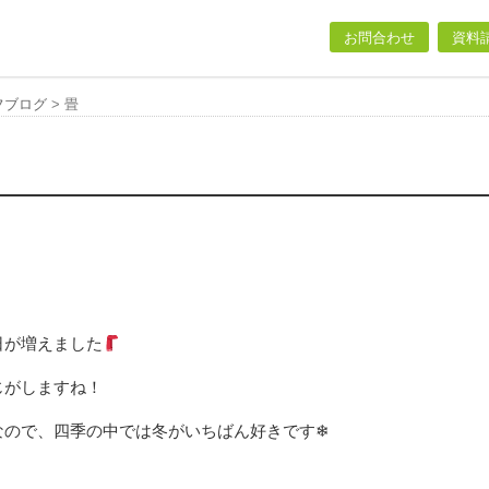
お問合わせ
資料
フブログ
>
畳
日が増えました
じがしますね！
なので、四季の中では冬がいちばん好きです❄