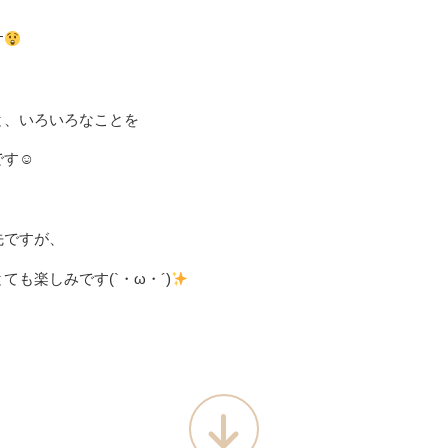
す
と、いろいろなことを
です☺
先ですが、
も楽しみです(`・ω・´)