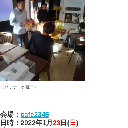
《セミナーの様子》
会場：
cafe2345
日時：2022年1
月
23
日(
日
)