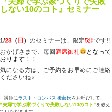
『夫婦で学ぶ家づくりで失敗
しない10のコト』
セミナー
1/
23
（
日
）
のセミナーは、限定
5組
です!!
おかげさまで、毎回
満席御礼
となって
おります！！
気になる方は、ご予約をお早めにご連絡
くださいね♪
講師に
ラスト・コンパス 後藤氏
をお呼びして、
”夫婦で学ぶ家づくりで失敗しない10のコト”
を教え
ていただきます。