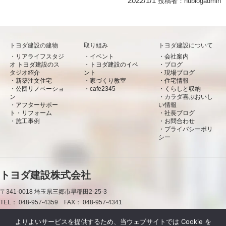
2022/1/1
投稿者：
hublogadmin
トヨダ建設の建物
取り組み
トヨダ建設について
リアライフスタジ
イベント
会社案内
オ トヨダ建設のス
トヨダ建設のイベ
ブログ
タジオ紹介
ント
現場ブログ
新築注文住宅
家づくり教室
住宅情報
公団リノベーショ
cafe2345
くらしと収納
ン
カラダ喜ぶおいし
アフターサポー
い情報
ト・リフォーム
社長ブログ
施工事例
お問合わせ
プライバシーポリ
シー
トヨダ建設株式会社
〒341-0018
埼玉県三郷市早稲田2-25-3
TEL：
048-957-4359
FAX：
048-957-4341
0120-50-7660
よりよいサービスを提供するため、当ウェブサイトでは Cookie を