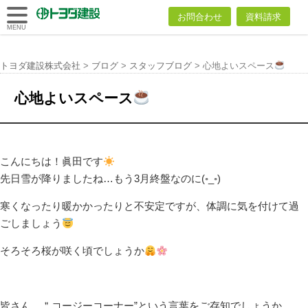
トヨダ建設
お問合わせ
資料請求
株式会社
MENU
トヨダ建設株式会社
>
ブログ
>
スタッフブログ
>
心地よいスペース
心地よいスペース
こんにちは！眞田です
先日雪が降りましたね…もう3月終盤なのに(◦_◦)
寒くなったり暖かかったりと不安定ですが、体調に気を付けて過
ごしましょう
そろそろ桜が咲く頃でしょうか
皆さん、＂コージーコーナー”という言葉をご存知でしょうか。