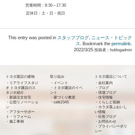
営業時間：
8:30～17:30
定休日：
土・日・祝日
This entry was posted in
スタッフブログ
,
ニュース・トピック
ス
. Bookmark the
permalink
.
2022/3/25
投稿者：
hublogadmin
トヨダ建設の建物
取り組み
トヨダ建設について
リアライフスタジ
イベント
会社案内
オ トヨダ建設のス
トヨダ建設のイベ
ブログ
タジオ紹介
ント
現場ブログ
新築注文住宅
家づくり教室
住宅情報
公団リノベーショ
cafe2345
くらしと収納
ン
カラダ喜ぶおいし
アフターサポー
い情報
ト・リフォーム
社長ブログ
施工事例
お問合わせ
プライバシーポリ
シー