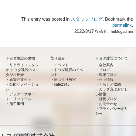
This entry was posted in
スタッフブログ
. Bookmark the
permalink
.
2022/8/17
投稿者：
hublogadmin
トヨダ建設の建物
取り組み
トヨダ建設について
リアライフスタジ
イベント
会社案内
オ トヨダ建設のス
トヨダ建設のイベ
ブログ
タジオ紹介
ント
現場ブログ
新築注文住宅
家づくり教室
住宅情報
公団リノベーショ
cafe2345
くらしと収納
ン
カラダ喜ぶおいし
アフターサポー
い情報
ト・リフォーム
社長ブログ
施工事例
お問合わせ
プライバシーポリ
シー