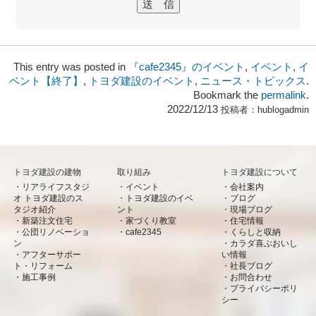
This entry was posted in
『cafe2345』のイベント
,
イベント
,
イ
ベント【終了】
,
トヨダ建設のイベント
,
ニュース・トピックス
.
Bookmark the
permalink
.
2022/12/13
投稿者：
hublogadmin
トヨダ建設の建物
取り組み
トヨダ建設について
リアライフスタジ
イベント
会社案内
オ トヨダ建設のス
トヨダ建設のイベ
ブログ
タジオ紹介
ント
現場ブログ
新築注文住宅
家づくり教室
住宅情報
公団リノベーショ
cafe2345
くらしと収納
ン
カラダ喜ぶおいし
アフターサポー
い情報
ト・リフォーム
社長ブログ
施工事例
お問合わせ
プライバシーポリ
シー