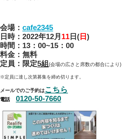
会場：
cafe2345
日時：2022年12
月
11
日(
日
)
時間：13：00~15：00
料金：無料
定員：限定
5組
(会場の広さと席数の都合により)
※定員に達し次第募集を締め切ります。
こちら
メールでのご予約は
0120-50-7660
電話