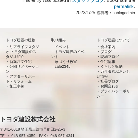
This entry was posted in
スタッフブログ
. Bookmark the
permalink
.
2023/1/25
投稿者：
hublogadmin
トヨダ建設の建物
取り組み
トヨダ建設について
リアライフスタジ
イベント
会社案内
オ トヨダ建設のス
トヨダ建設のイベ
ブログ
タジオ紹介
ント
現場ブログ
新築注文住宅
家づくり教室
住宅情報
公団リノベーショ
cafe2345
くらしと収納
ン
カラダ喜ぶおいし
アフターサポー
い情報
ト・リフォーム
社長ブログ
施工事例
お問合わせ
プライバシーポリ
シー
トヨダ建設株式会社
〒341-0018
埼玉県三郷市早稲田2-25-3
TEL：
048-957-4359
FAX：
048-957-4341