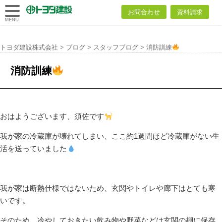
トヨダ建設
お問合わせ
資料請求
株式会社
MENU
トヨダ建設株式会社
>
ブログ
>
スタッフブログ
>
消防訓練
消防訓練
おはようございます、須佐です
我が家の冷蔵庫が壊れてしまい、ここ約1週間ほど冷蔵庫がない生
活を送っていました
我が家は断熱仕様ではないため、玄関やトイレや廊下はとても寒
いです。
そのため、冷やしておきたい飲み物や野菜などは玄関の棚に保存