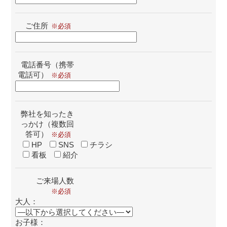
ご住所
電話番号（携帯
電話可）
弊社を知ったき
っかけ（複数回
答可）
HP
SNS
チラシ
看板
紹介
ご来場人数
大人：
お子様：