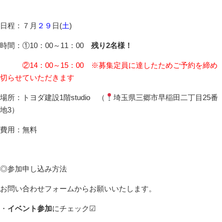
日程：７月
２９
日(
土
)
時間：①10：00～11：00
残り2名様！
②14：00～15：00 ※募集定員に達したためご予約を締め
切らせていただきます
場所：トヨダ建設1階studio （
埼玉県三郷市早稲田二丁目25番
地3）
費用：無料
◎参加申し込み方法
お問い合わせフォームからお願いいたします。
・
イベント参加
にチェック☑