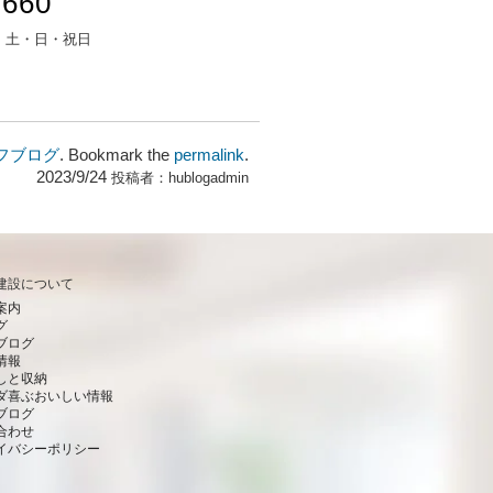
7660
：
土・日・祝日
フブログ
. Bookmark the
permalink
.
2023/9/24
投稿者：
hublogadmin
建設について
案内
グ
ブログ
情報
しと収納
ダ喜ぶおいしい情報
ブログ
合わせ
イバシーポリシー