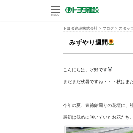
トヨダ建設株式会社
MENU
トヨダ建設株式会社
>
ブログ
>
スタッ
みずやり週間
こんにちは、水野です
まだまだ残暑ですね・・・秋はま
今年の夏、豊徳館周りの花壇に、
最初は低めに咲いていたお花たち