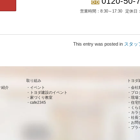
0120-50-
営業時間：
8:30～17:30
定休日
This entry was posted in
スタッ
取り組み
トヨダ
オ紹介
イベント
会社
トヨダ建設のイベント
ブロ
家づくり教室
現場
cafe2345
住宅
くら
カラ
社長
お問
プラ