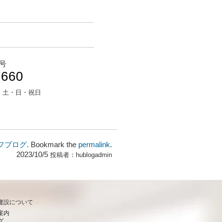
号
7660
：
土・日・祝日
フブログ
. Bookmark the
permalink
.
2023/10/5
投稿者：
hublogadmin
建設について
案内
グ