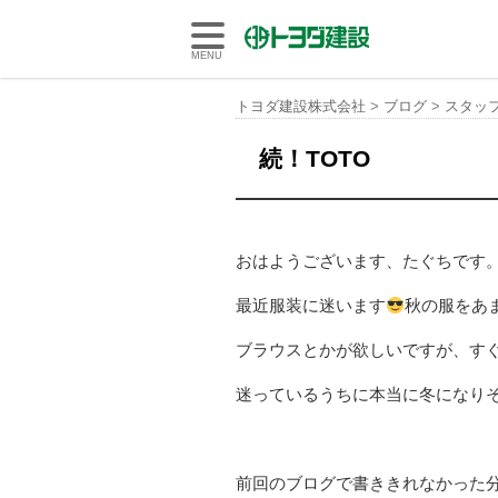
トヨダ建設株式会社
MENU
トヨダ建設株式会社
>
ブログ
>
スタッ
続！TOTO
おはようございます、たぐちです
最近服装に迷います
秋の服をあ
ブラウスとかが欲しいですが、す
迷っているうちに本当に冬になり
前回のブログで書ききれなかった