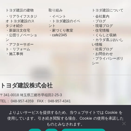
トヨダ建設の建物
取り組み
トヨダ建設について
リアライフスタジ
イベント
会社案内
オ トヨダ建設のス
トヨダ建設のイベ
ブログ
タジオ紹介
ント
現場ブログ
新築注文住宅
家づくり教室
住宅情報
公団リノベーショ
cafe2345
くらしと収納
ン
カラダ喜ぶおいし
アフターサポー
い情報
ト・リフォーム
社長ブログ
施工事例
お問合わせ
プライバシーポリ
シー
トヨダ建設株式会社
〒341-0018
埼玉県三郷市早稲田2-25-3
TEL：
048-957-4359
FAX：
048-957-4341
0120-50-7660
よりよいサービスを提供するため、当ウェブサイトでは Cookie を
使用しています。引き続き閲覧する場合、Cookie の使用を承諾した
お問合わせ
資料請求
LINE
ものとみなされます。