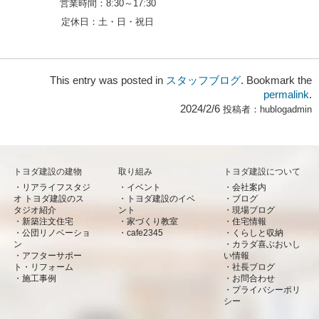
営業時間：
8:30～17:30
定休日：
土・日・祝日
This entry was posted in
スタッフブログ
. Bookmark the
permalink
.
2024/2/6
投稿者：
hublogadmin
トヨダ建設の建物
取り組み
トヨダ建設について
リアライフスタジ
イベント
会社案内
オ トヨダ建設のス
トヨダ建設のイベ
ブログ
タジオ紹介
ント
現場ブログ
新築注文住宅
家づくり教室
住宅情報
公団リノベーショ
cafe2345
くらしと収納
ン
カラダ喜ぶおいし
アフターサポー
い情報
ト・リフォーム
社長ブログ
施工事例
お問合わせ
プライバシーポリ
シー