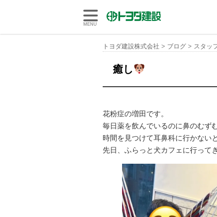
トヨダ建設株式会社
MENU
トヨダ建設株式会社
>
ブログ
>
スタッ
癒し
花粉症の増田です。
毎日薬を飲んでいるのに鼻のむず
時間を見つけて耳鼻科に行かない
先日、ふらっと犬カフェに行って