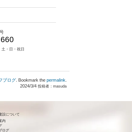
号
7660
：
土・日・祝日
フブログ
. Bookmark the
permalink
.
2024/3/4
投稿者：
masuda
建設について
案内
グ
ブログ