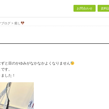
お問合わせ
資料
フブログ
>
癒し
むずと目のかゆみがなかなかよくなりません
とです。
きました！