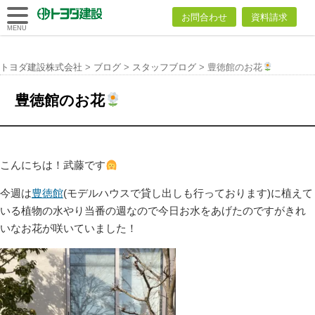
トヨダ建設
お問合わせ
資料請求
株式会社
MENU
トヨダ建設株式会社
>
ブログ
>
スタッフブログ
>
豊徳館のお花
豊徳館のお花
こんにちは！武藤です
今週は
豊徳館
(モデルハウスで貸し出しも行っております)に植えて
いる植物の水やり当番の週なので今日お水をあげたのですがきれ
いなお花が咲いていました！