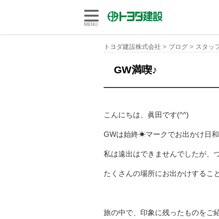
トヨダ建設株式会社
MENU
トヨダ建設株式会社
>
ブログ
>
スタッ
GW満喫♪
こんにちは、眞田です(^^)
GWは始終☀マークでお出かけ日
私は遠出はできませんでしたが、
たくさんの場所にお出かけするこ
旅の中で、印象に残ったものをご紹介