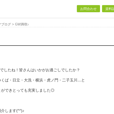
お問合わせ
資料
フブログ
>
GW満喫♪
和でしたね！皆さんはいかがお過ごしでしたか？
つくば・日立・大洗・横浜・虎ノ門・二子玉川…と
とができとっても充実しました◎
します(^^)♪