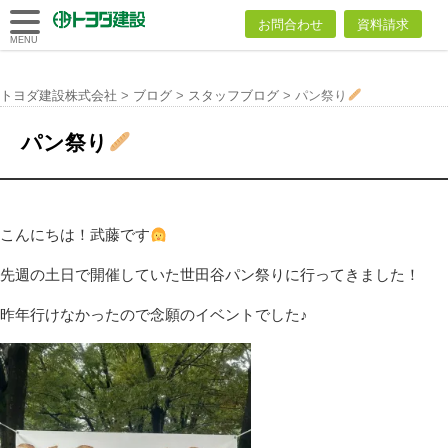
トヨダ建設
お問合わせ
資料請求
株式会社
MENU
トヨダ建設株式会社
>
ブログ
>
スタッフブログ
>
パン祭り
パン祭り
こんにちは！武藤です
先週の土日で開催していた世田谷パン祭りに行ってきました！
昨年行けなかったので念願のイベントでした♪