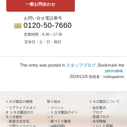
一般お問合わせ
お問い合せ電話番号
0120-50-7660
営業時間：
8:30～17:30
定休日：
土・日・祝日
This entry was posted in
スタッフブログ
. Bookmark the
permalink
.
2024/11/5
投稿者：
hublogadmin
トヨダ建設の建物
取り組み
トヨダ建設について
リアライフスタジ
イベント
会社案内
オ トヨダ建設のス
トヨダ建設のイベ
ブログ
タジオ紹介
ント
現場ブログ
新築注文住宅
家づくり教室
住宅情報
公団リノベーショ
cafe2345
くらしと収納