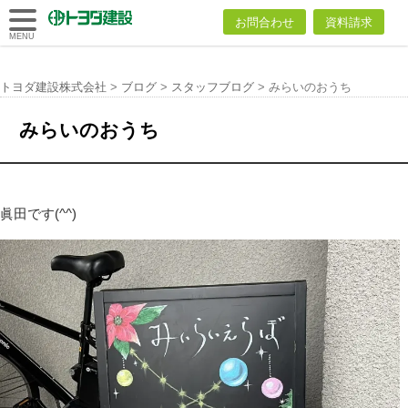
トヨダ建設
お問合わせ
資料請求
株式会社
MENU
トヨダ建設株式会社
>
ブログ
>
スタッフブログ
>
みらいのおうち
みらいのおうち
眞田です(^^)