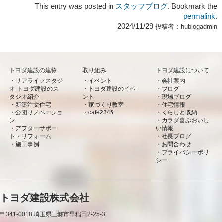
This entry was posted in
スタッフブログ
. Bookmark the
permalink
.
2024/11/29
投稿者：
hublogadmin
トヨダ建設の建物
取り組み
トヨダ建設について
リアライフスタジ
イベント
会社案内
オ トヨダ建設のス
トヨダ建設のイベ
ブログ
タジオ紹介
ント
現場ブログ
新築注文住宅
家づくり教室
住宅情報
公団リノベーショ
cafe2345
くらしと収納
ン
カラダ喜ぶおいし
アフターサポー
い情報
ト・リフォーム
社長ブログ
施工事例
お問合わせ
プライバシーポリ
シー
トヨダ建設株式会社
〒341-0018
埼玉県三郷市早稲田2-25-3