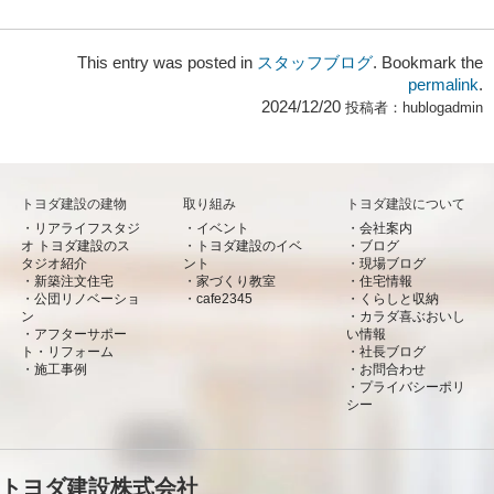
This entry was posted in
スタッフブログ
. Bookmark the
permalink
.
2024/12/20
投稿者：
hublogadmin
トヨダ建設の建物
取り組み
トヨダ建設について
リアライフスタジ
イベント
会社案内
オ トヨダ建設のス
トヨダ建設のイベ
ブログ
タジオ紹介
ント
現場ブログ
新築注文住宅
家づくり教室
住宅情報
公団リノベーショ
cafe2345
くらしと収納
ン
カラダ喜ぶおいし
アフターサポー
い情報
ト・リフォーム
社長ブログ
施工事例
お問合わせ
プライバシーポリ
シー
トヨダ建設株式会社