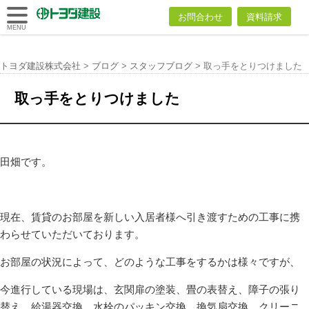
トヨダ建設
お問合わせ
資料請求
株式会社
MENU
トヨダ建設株式会社
>
ブログ
>
スタッフブログ
>
取っ手をとりつけました
取っ手をとりつけました
田畑です。
現在、賃貸のお部屋を新しい入居者様へ引き渡すための工事に携
わらせていただいております。
お部屋の状況によって、どのような工事をするかは様々ですが、
今進行している現場は、玄関扉の塗装、畳の表替え、障子の張り
替え、給湯器交換、水栓のパッキン交換、換気扇交換、クリーニ