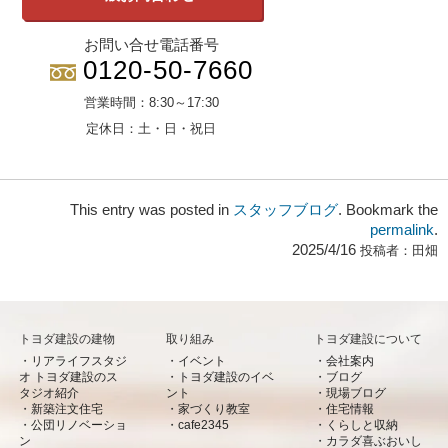
お問い合せ電話番号
0120-50-7660
営業時間：
8:30～17:30
定休日：
土・日・祝日
This entry was posted in
スタッフブログ
. Bookmark the
permalink
.
2025/4/16
投稿者：
田畑
トヨダ建設の建物
取り組み
トヨダ建設について
リアライフスタジ
イベント
会社案内
オ トヨダ建設のス
トヨダ建設のイベ
ブログ
タジオ紹介
ント
現場ブログ
新築注文住宅
家づくり教室
住宅情報
公団リノベーショ
cafe2345
くらしと収納
ン
カラダ喜ぶおいし