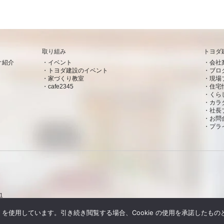
取り組み
トヨダ
オ紹介
イベント
会社
トヨダ建設のイベント
ブロ
家づくり教室
現場
cafe2345
住宅
くら
カラ
社長
お問
プラ
1
e を使用しています。引き続き閲覧する場合、Cookie の使用を承諾したも
Copyright © トヨダ建設株式会社 All rights resereved.