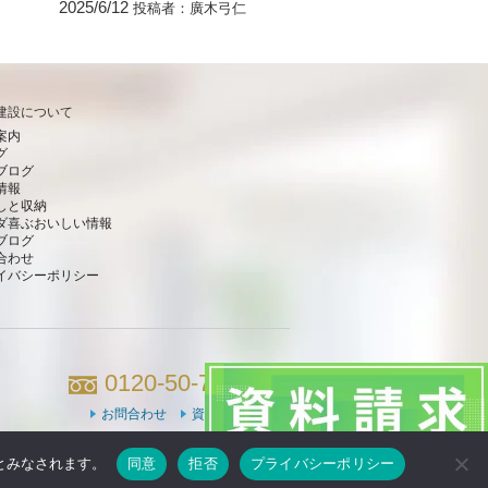
2025/6/12
投稿者：
廣木弓仁
建設について
案内
グ
ブログ
情報
しと収納
ダ喜ぶおいしい情報
ブログ
合わせ
イバシーポリシー
0120-50-7660
お問合わせ
資料請求
のとみなされます。
同意
拒否
プライバシーポリシー
Powered by DJCOM Inc.