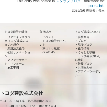
This entry was posted in
スタッフブログ
. Bookmark the
permalink
.
2025/9/6
投稿者：
長本
トヨダ建設の建物
取り組み
トヨダ建設について
リアライフスタジ
イベント
会社案内
オ トヨダ建設のス
トヨダ建設のイベ
ブログ
タジオ紹介
ント
現場ブログ
新築注文住宅
家づくり教室
住宅情報
公団リノベーショ
cafe2345
くらしと収納
ン
カラダ喜ぶおいし
アフターサポー
い情報
ト・リフォーム
社長ブログ
施工事例
お問合わせ
プライバシーポリ
シー
トヨダ建設株式会社
〒341-0018
埼玉県三郷市早稲田2-25-3
TEL：
048-957-4359
FAX：
048-957-4341