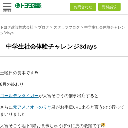
トヨダ建設
お問合わせ
資料請求
株式会社
MENU
トヨダ建設株式会社
>
ブログ
>
スタッフブログ
>
中学生社会体験チャレン
ジ3days
中学生社会体験チャレンジ3days
土曜日の長本です⛑
8月の終わり
ゴールデンタイガー
が大宮そごうの催事出店すると
さらに
元アメノオトのりき
君がお手伝いに来ると言うので行って
まいりました
大宮そごう地下1階お食事ちゅうぼうに虎の暖簾です