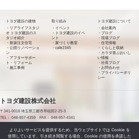
トヨダ建設の建物
取り組み
トヨダ建設について
リアライフスタジ
イベント
会社案内
オ トヨダ建設のス
トヨダ建設のイベ
ブログ
タジオ紹介
ント
現場ブログ
新築注文住宅
家づくり教室
住宅情報
公団リノベーショ
cafe2345
くらしと収納
ン
カラダ喜ぶおいし
アフターサポー
い情報
ト・リフォーム
社長ブログ
施工事例
お問合わせ
プライバシーポリ
シー
トヨダ建設株式会社
〒341-0018
埼玉県三郷市早稲田2-25-3
TEL：
048-957-4359
FAX：
048-957-4341
0120-50-7660
よりよいサービスを提供するため、当ウェブサイトでは Cookie を
使用しています。引き続き閲覧する場合、Cookie の使用を承諾した
お問合わせ
資料請求