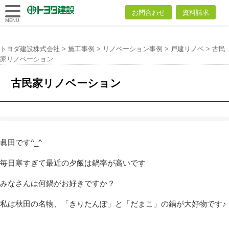
トヨダ建設
お問合わせ
資料請求
株式会社
MENU
トヨダ建設株式会社
>
施工事例
>
リノベーション事例
>
戸建リノベ
>
古民
家リノベーション
古民家リノベーション
眞田です^_^
毎日寒すぎて最近の夕飯は鍋率が高いです
みなさんは何鍋がお好きですか？
私は秋田の名物、「きりたんぽ」と「だまこ」の鍋が大好物です♪