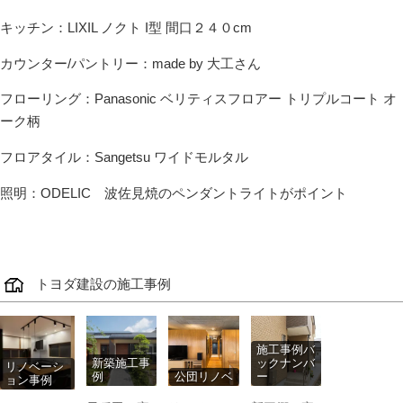
キッチン：LIXIL ノクト I型 間口２４０cm
カウンター/パントリー：made by 大工さん
フローリング：Panasonic ベリティスフロアー トリプルコート オ
ーク柄
フロアタイル：Sangetsu ワイドモルタル
照明：ODELIC 波佐見焼のペンダントライトがポイント
トヨダ建設の施工事例
施工事例バ
新築施工事
ックナンバ
リノベーシ
例
公団リノベ
ー
ョン事例