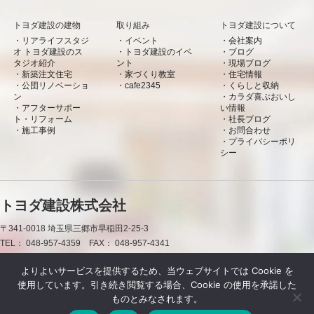
トヨダ建設の建物
取り組み
トヨダ建設について
リアライフスタジ
イベント
会社案内
オ トヨダ建設のス
トヨダ建設のイベ
ブログ
タジオ紹介
ント
現場ブログ
新築注文住宅
家づくり教室
住宅情報
公団リノベーショ
cafe2345
くらしと収納
ン
カラダ喜ぶおいし
アフターサポー
い情報
ト・リフォーム
社長ブログ
施工事例
お問合わせ
プライバシーポリ
シー
トヨダ建設株式会社
〒341-0018
埼玉県三郷市早稲田2-25-3
TEL：
048-957-4359
FAX：
048-957-4341
0120-50-7660
よりよいサービスを提供するため、当ウェブサイトでは Cookie を
使用しています。引き続き閲覧する場合、Cookie の使用を承諾した
お問合わせ
資料請求
LINE
ものとみなされます。