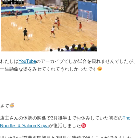
わたしは
YouTube
のアーカイブでしか試合を観れませんでしたが、
一生懸命な姿をみせてくれてうれしかったです
さて
店主さんの体調の関係で3月後半までお休みしていた初石の
The
Noodles & Saloon Kiriya
が復活しました