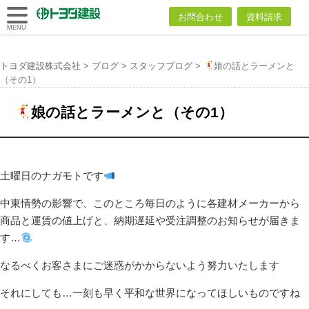
トヨダ建設
お問合わせ
資料請求
株式会社
MENU
トヨダ建設株式会社
>
ブログ
>
スタッフブログ
>
娘の話とラーメンと
（その1）
娘の話とラーメンと（その1）
土曜日のナガモトです
中東情勢の影響で、このところ毎日のように各建材メーカーから
商品と運賃の値上げと、納期遅延や受注調整のお知らせが届きま
す…
なるべくお客さまにご迷惑がかからないよう努力いたします
それにしても…一刻も早く平和な世界になってほしいものですね