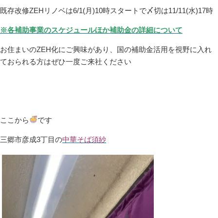
既存改修ZEHリノベは6/1(月)10時スタートで〆切は11/11(水)17時
※各補助事業のスケジュールほか補助金の詳細について
お住まいのZEH化にご興味があり、国の補助金活用を視野に入れ
ておられる方はぜひ一度ご来社ください
ここから
です
三郷市彦成3丁目の
中華そば須紗