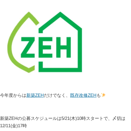
今年度からは
新築ZEH
だけでなく、
既存改修ZEH
も
新築ZEHの公募スケジュールは5/21(木)10時スタートで、〆切は
12/11(金)17時