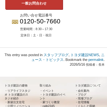
一般お問合わせ
お問い合せ電話番号
0120-50-7660
営業時間：
8:30～17:30
定休日：
土・日・祝日
This entry was posted in
スタッフブログ
,
トヨダ建設NEWS
,
ニ
ュース・トピックス
. Bookmark the
permalink
.
2026/5/16
投稿者：
長本
トヨダ建設の建物
取り組み
トヨダ建設について
リアライフスタジ
イベント
会社案内
オ トヨダ建設のス
トヨダ建設のイベ
ブログ
タジオ紹介
ント
現場ブログ
新築注文住宅
家づくり教室
住宅情報
公団リノベーショ
cafe2345
くらしと収納