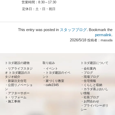
営業時間：
8:30～17:30
定休日：
土・日・祝日
This entry was posted in
スタッフブログ
. Bookmark the
permalink
.
2026/5/18
投稿者：
masuda
トヨダ建設の建物
取り組み
トヨダ建設について
リアライフスタジ
イベント
会社案内
オ トヨダ建設のス
トヨダ建設のイベ
ブログ
タジオ紹介
ント
現場ブログ
新築注文住宅
家づくり教室
住宅情報
公団リノベーショ
cafe2345
くらしと収納
ン
カラダ喜ぶおいし
アフターサポー
い情報
ト・リフォーム
社長ブログ
施工事例
お問合わせ
プライバシーポリ
シー