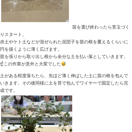
苗を選び終わったら苔玉づく
りスタート。
赤土やケト土などが混ぜられた泥団子を苗の根を覆えるくらいに
円を描くように薄く広げます。
苗を張りから取り出し根から余分な土を払い落としていきます。
☝この作業が意外と大変でした
土がある程度落ちたら、先ほど薄く伸ばした土に苗の根を包んで
いきます。その後同様に土を苔で包んでワイヤーで固定したら完
成です。