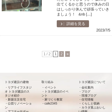
出てくるかと思うので休みの日
はしっかり休んで頑張っていき
ましょう！ &nb […]
詳細を見る
2023/7/5
1 / 2
1
2
»
トヨダ建設の建物
取り組み
トヨダ建設について
リアライフスタジ
イベント
会社案内
オ トヨダ建設のス
トヨダ建設のイベ
ブログ
タジオ紹介
ント
現場ブログ
新築注文住宅
家づくり教室
住宅情報
公団リノベーショ
cafe2345
くらしと収納
ン
カラダ喜ぶおいし
アフターサポー
い情報