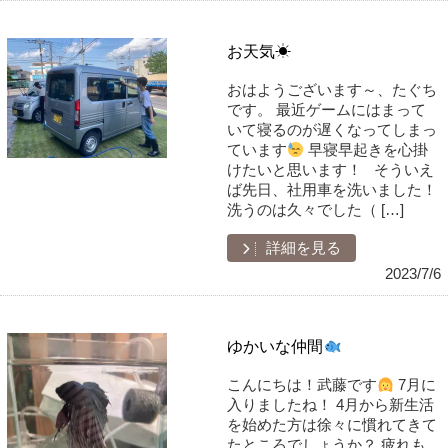
お天気☀
おはようございます～、たぐち
です。 最近ゲームにはまって
いて寝るのが遅くなってしまっ
ています
早寝早起きを心掛
けたいと思います！ そういえ
ば先日、社用車を洗いました！
洗うのは久々でした（ […]
詳細を見る
2023/7/6
ゆかいな仲間
こんにちは！武藤です
7月に
入りましたね！ 4月から新生活
を始めた方は徐々に慣れてきて
たところでしょうか？ 疲れも