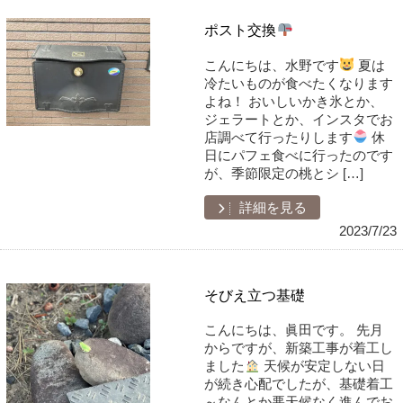
ポスト交換
こんにちは、水野です
夏は
冷たいものが食べたくなります
よね！ おいしいかき氷とか、
ジェラートとか、インスタでお
店調べて行ったりします
休
日にパフェ食べに行ったのです
が、季節限定の桃とシ […]
詳細を見る
2023/7/23
そびえ立つ基礎
こんにちは、眞田です。 先月
からですが、新築工事が着工し
ました
天候が安定しない日
が続き心配でしたが、基礎着工
～なんとか悪天候なく進んでお