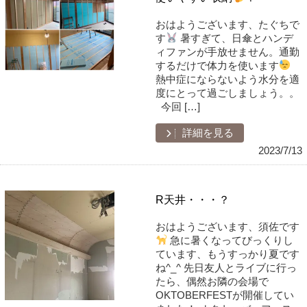
おはようございます、たぐちで
す
暑すぎて、日傘とハンデ
ィファンが手放せません。通勤
するだけで体力を使います
熱中症にならないよう水分を適
度にとって過ごしましょう。。
今回 […]
詳細を見る
2023/7/13
R天井・・・？
おはようございます、須佐です
急に暑くなってびっくりし
ています、もうすっかり夏です
ね^_^ 先日友人とライブに行っ
たら、偶然お隣の会場で
OKTOBERFESTが開催してい