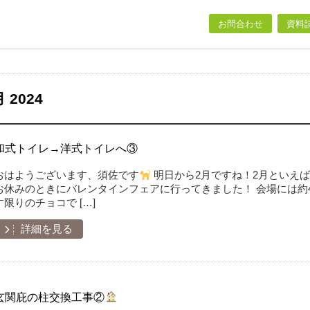
お問合わせ
資料
 2024
和式トイレ→洋式トイレへ③
おはようございます、須佐です
明日から2月ですね！2月といえば
お休みのときにバレンタインフェアに行ってきました！ 会場には約
す限りのチョコで […]
詳細を見る
玄関庇の柱交換工事②