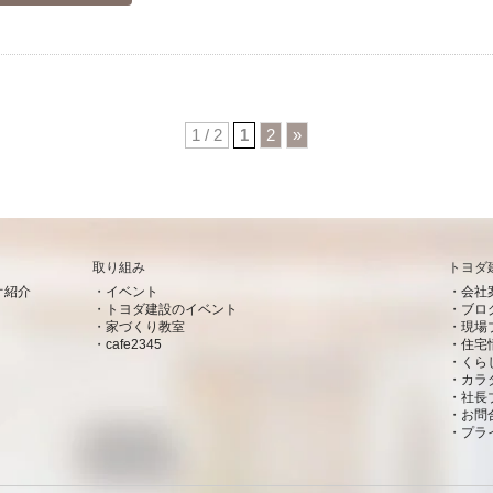
1 / 2
1
2
»
取り組み
トヨダ
オ紹介
イベント
会社
トヨダ建設のイベント
ブロ
家づくり教室
現場
cafe2345
住宅
くら
カラ
社長
お問
プラ