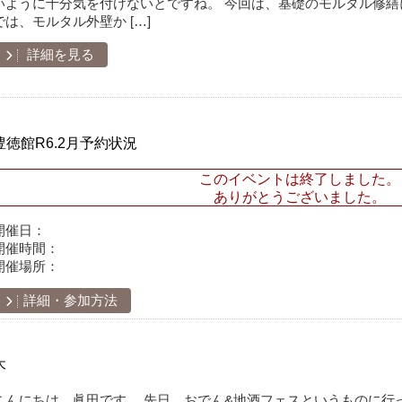
いように十分気を付けないとですね。 今回は、基礎のモルタル修
では、モルタル外壁か […]
詳細を見る
豊徳館R6.2月予約状況
このイベントは終了しました。
ありがとうございました。
開催日：
開催時間：
開催場所：
詳細・参加方法
木
こんにちは、眞田です。 先日、おでん&地酒フェスというものに行