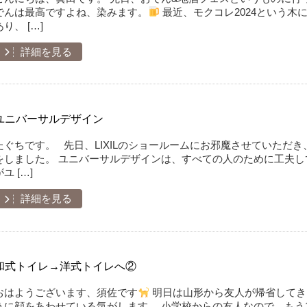
でんは最高ですよね、染みます。
最近、モクコレ2024という木
あり、 […]
詳細を見る
ユニバーサルデザイン
たぐちです。 先日、LIXILのショールームにお邪魔させていただ
をしました。 ユニバーサルデザインは、すべての人のために工夫し
がユ […]
詳細を見る
和式トイレ→洋式トイレへ②
おはようございます、須佐です
明日は山形から友人が帰省してき
うに顔をあわせている気がします。 小学校からの友人なので、もう1