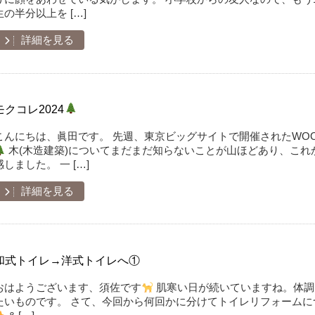
生の半分以上を […]
詳細を見る
モクコレ2024
こんにちは、眞田です。 先週、東京ビッグサイトで開催されたWO
木(木造建築)についてまだまだ知らないことが山ほどあり、これ
感しました。 一 […]
詳細を見る
和式トイレ→洋式トイレへ①
おはようございます、須佐です
肌寒い日が続いていますね。体調
たいものです。 さて、今回から何回かに分けてトイレリフォーム