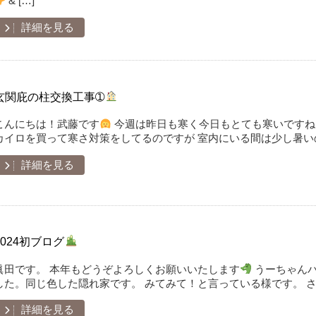
& […]
詳細を見る
玄関庇の柱交換工事➀
こんにちは！武藤です
今週は昨日も寒く今日もとても寒いですね
カイロを買って寒さ対策をしてるのですが 室内にいる間は少し暑い
詳細を見る
2024初ブログ
眞田です。 本年もどうぞよろしくお願いいたします︎
うーちゃんハ
した。同じ色した隠れ家です。 みてみて！と言っている様です。 さて入れ
詳細を見る