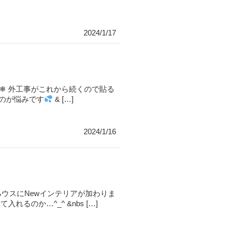
2024/1/17
❄ 外工事がこれから続くので貼る
のが悩みです
& […]
2024/1/16
ウスにNewインテリアが加わりま
るのか…^_^ &nbs […]