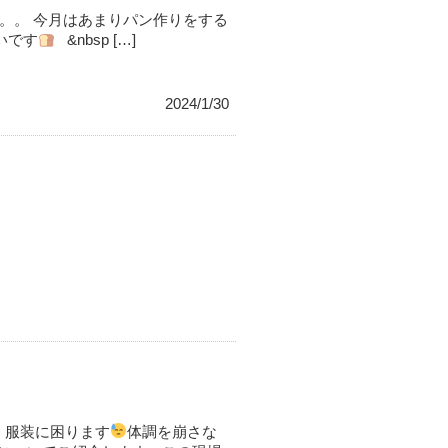
。。 今月はあまりパン作りをする
いです
&nbsp […]
2024/1/30
く服装に困ります
体調を崩さな