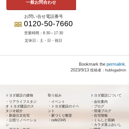
一般お問合わせ
お問い合せ電話番号
0120-50-7660
営業時間：
8:30～17:30
定休日：
土・日・祝日
Bookmark the
permalink
.
2023/9/13
投稿者：
hublogadmin
トヨダ建設の建物
取り組み
トヨダ建設について
リアライフスタジ
イベント
会社案内
オ トヨダ建設のス
トヨダ建設のイベ
ブログ
タジオ紹介
ント
現場ブログ
新築注文住宅
家づくり教室
住宅情報
公団リノベーショ
cafe2345
くらしと収納
ン
カラダ喜ぶおいし