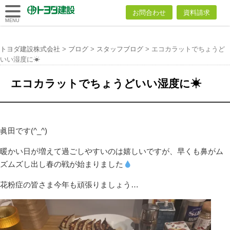
トヨダ建設
お問合わせ
資料請求
株式会社
MENU
トヨダ建設株式会社
>
ブログ
>
スタッフブログ
>
エコカラットでちょうど
いい湿度に☀
エコカラットでちょうどいい湿度に☀
眞田です(^_^)
暖かい日が増えて過ごしやすいのは嬉しいですが、早くも鼻がム
ズムズし出し春の戦が始まりました
花粉症の皆さま今年も頑張りましょう…