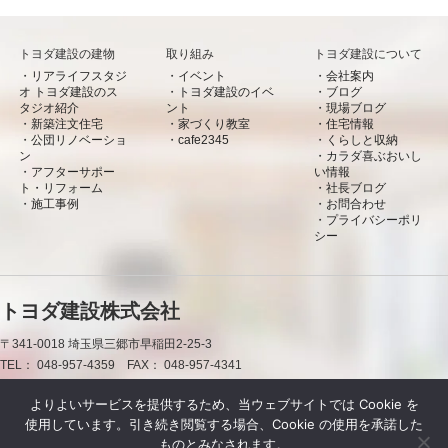
トヨダ建設の建物
取り組み
トヨダ建設について
リアライフスタジ
イベント
会社案内
オ トヨダ建設のス
トヨダ建設のイベ
ブログ
タジオ紹介
ント
現場ブログ
新築注文住宅
家づくり教室
住宅情報
公団リノベーショ
cafe2345
くらしと収納
ン
カラダ喜ぶおいし
アフターサポー
い情報
ト・リフォーム
社長ブログ
施工事例
お問合わせ
プライバシーポリ
シー
トヨダ建設株式会社
〒341-0018
埼玉県三郷市早稲田2-25-3
TEL：
048-957-4359
FAX：
048-957-4341
0120-50-7660
よりよいサービスを提供するため、当ウェブサイトでは Cookie を
使用しています。引き続き閲覧する場合、Cookie の使用を承諾した
お問合わせ
資料請求
LINE
ものとみなされます。