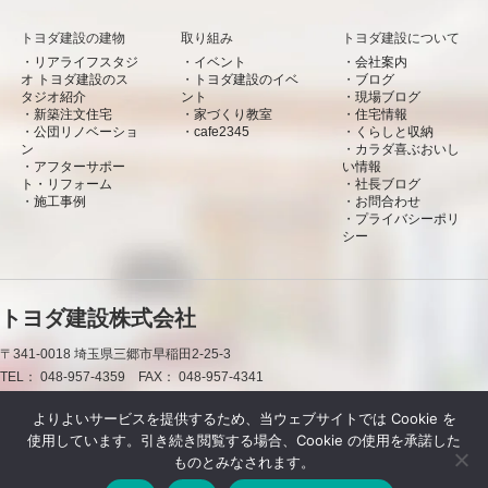
トヨダ建設の建物
取り組み
トヨダ建設について
リアライフスタジ
イベント
会社案内
オ トヨダ建設のス
トヨダ建設のイベ
ブログ
タジオ紹介
ント
現場ブログ
新築注文住宅
家づくり教室
住宅情報
公団リノベーショ
cafe2345
くらしと収納
ン
カラダ喜ぶおいし
アフターサポー
い情報
ト・リフォーム
社長ブログ
施工事例
お問合わせ
プライバシーポリ
シー
トヨダ建設株式会社
〒341-0018
埼玉県三郷市早稲田2-25-3
TEL：
048-957-4359
FAX：
048-957-4341
0120-50-7660
よりよいサービスを提供するため、当ウェブサイトでは Cookie を
使用しています。引き続き閲覧する場合、Cookie の使用を承諾した
お問合わせ
資料請求
LINE
ものとみなされます。