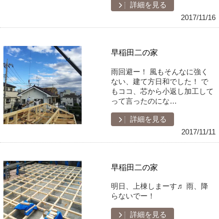
詳細を見る
2017/11/16
早稲田二の家
雨回避ー！ 風もそんなに強く
ない、建て方日和でした！ で
もココ、芯から小返し加工して
って言ったのにな…
詳細を見る
2017/11/11
早稲田二の家
明日、上棟しまーす♬ 雨、降
らないでー！
詳細を見る