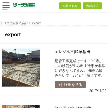
トヨダ建設
お問合わせ
資料請求
株式会社
MENU
トヨダ建設株式会社
>
export
export
エレソル三郷 早稲田
配管工事完成でーす！^ ^ 私、
この鉄筋が生み出す造形が非常
に好きなんですね。 知恵の輪
みたいで…♪♪(´ε｀ )萌えです。
詳細を見る
2017/11/22