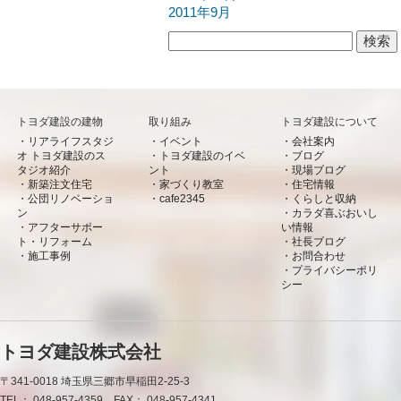
2011年9月
検索:
トヨダ建設の建物
取り組み
トヨダ建設について
リアライフスタジ
イベント
会社案内
オ トヨダ建設のス
トヨダ建設のイベ
ブログ
タジオ紹介
ント
現場ブログ
新築注文住宅
家づくり教室
住宅情報
公団リノベーショ
cafe2345
くらしと収納
ン
カラダ喜ぶおいし
アフターサポー
い情報
ト・リフォーム
社長ブログ
施工事例
お問合わせ
プライバシーポリ
シー
トヨダ建設株式会社
〒341-0018
埼玉県三郷市早稲田2-25-3
TEL：
048-957-4359
FAX：
048-957-4341