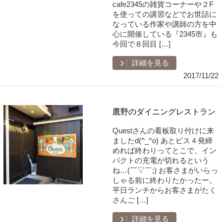
cafe2345の雑貨コーナーや２F
を使っての講習などでお世話に
なっている作家や講師の方を中
心に開催している『2345市』も
今回で８回目 […]
詳細を見る
2017/11/22
鷹野のダイニングレストラン
Questさんの看板取り付けに来
ましたd(^_^o) あとビス４発締
めれば終わりってとこで、イン
パクトの充電が切れるという
ね…(￣▽￣;) お客さまがいらっ
しゃる前に終わりたかったー。
平日ランチからお客さまがたく
さんご […]
詳細を見る