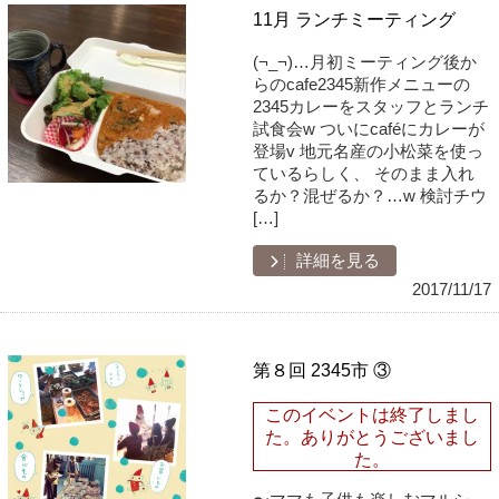
11月 ランチミーティング
(¬_¬)…月初ミーティング後か
らのcafe2345新作メニューの
2345カレーをスタッフとランチ
試食会w ついにcaféにカレーが
登場v 地元名産の小松菜を使っ
ているらしく、 そのまま入れ
るか？混ぜるか？…w 検討チウ
[…]
詳細を見る
2017/11/17
第８回 2345市 ③
このイベントは終了しまし
た。ありがとうございまし
た。