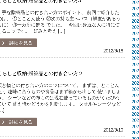
くらしと収納-贈答品との付き合い方3
20
20
上手な贈答品との付き合い方のポイント、 前回ご紹介した
20
のは、 ①とことん使う ②次の持ち主へパス（鮮度があるう
20
ちに） ③一カ所に飾る でした。 今回は身近な人に特に使
20
えるコツです。 好みと考え […]
20
20
詳細を見る
20
2012/9/18
20
20
20
20
くらしと収納-贈答品との付き合い方２
20
20
頂き物との付き合い方のコツについて。 まずは、とことん
20
使う 趣味に合うものや食品はまず箱から出して 使いましょ
20
う。 シーツなどの布ものは現在使っているものがくたびれ
20
ていて 替え時かどうかを判断します。 タオルやシーツなど
20
…]
20
20
詳細を見る
20
2012/9/10
20
20