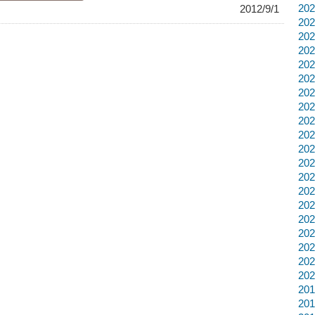
20
2012/9/1
20
20
20
20
20
20
20
20
20
20
20
20
20
20
20
20
20
20
20
20
20