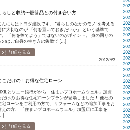
20
20
くらしと収納〜贈答品との付き合い方
20
20
こんにちはトヨダ建設です。 ”暮らしのなかのモノ”を考える
20
時に大切なのが 「何を置いておきたいか」 という基準で
20
す。 「何を捨てよう」ではないのがポイント。 身の回りの
20
ものはご自身の生き方の象徴で […]
20
20
詳細を見る
20
2012/9/3
20
20
20
ここだけの！お得な住宅ローン
20
20
LIXILとソニー銀行がから「住まいプロホームウェル」加盟
20
店だけの お得な住宅ローンプランが登場しました！ 他社の
20
住宅ローンをご利用の方で、リフォームなどの追加工事をお
20
考えの方、 「住まいプロホームウェル」加盟店に工事を
20
…]
20
20
詳細を見る
20