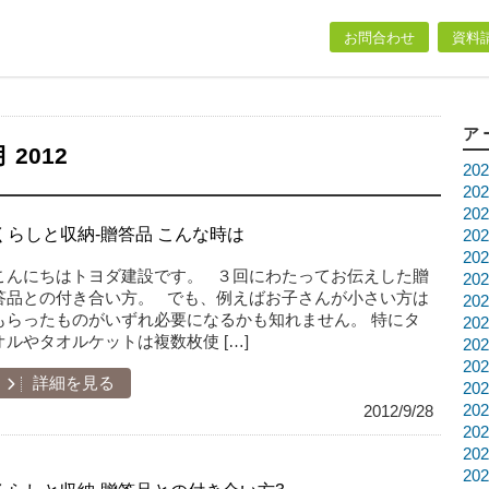
お問合わせ
資料
ア
 2012
20
20
20
くらしと収納-贈答品 こんな時は
20
20
こんにちはトヨダ建設です。 ３回にわたってお伝えした贈
20
答品との付き合い方。 でも、例えばお子さんが小さい方は
20
もらったものがいずれ必要になるかも知れません。 特にタ
20
オルやタオルケットは複数枚使 […]
20
20
詳細を見る
20
20
2012/9/28
20
20
20